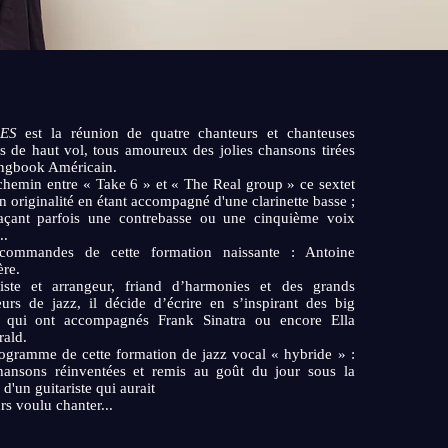
ES
est la réunion de quatre chanteurs et chanteuses
es de haut vol, tous amoureux des jolies chansons tirées
ngbook Américain.
chemin entre « Take 6 » et « The Real group » ce sextet
on originalité en étant accompagné d'une clarinette basse ;
açant parfois une contrebasse ou une cinquième voix
..
ommandes de cette formation naissante : Antoine
ère.
riste et arrangeur, friand d’harmonies et des grands
eurs de jazz, il décide d’écrire en s’inspirant des big
 qui ont accompagnés Frank Sinatra ou encore Ella
rald.
ogramme de cette formation de jazz vocal « hybride » :
hansons réinventées et remis au goût du jour sous la
d'un guitariste qui aurait
rs voulu chanter...