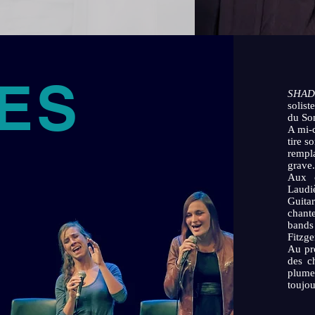
ES
SHAD
solist
du So
A mi-
tire s
rempl
grave.
Aux c
Laudi
Guita
chant
bands
Fitzge
Au pr
des c
plume 
toujou