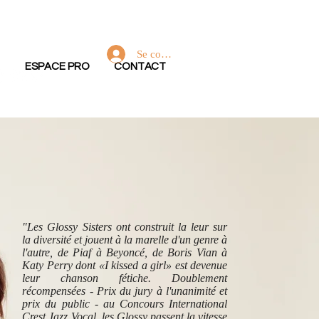
Se connecter
ESPACE PRO
CONTACT
"Les Glossy Sisters ont construit la leur sur
la diversité et jouent à la marelle d'un genre à
l'autre, de Piaf à Beyoncé, de Boris Vian à
Katy Perry dont «I kissed a girl» est devenue
leur chanson fétiche. Doublement
récompensées - Prix du jury à l'unanimité et
prix du public - au Concours International
Crest Jazz Vocal, les Glossy passent la vitesse