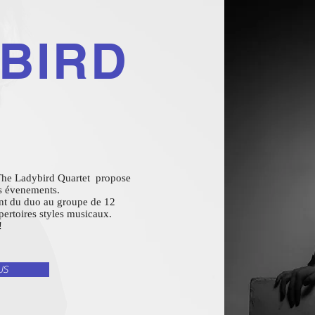
BIRD
, The Ladybird Quartet propose
s évenements.
ant du duo au groupe de 12
épertoires styles musicaux.
!
US